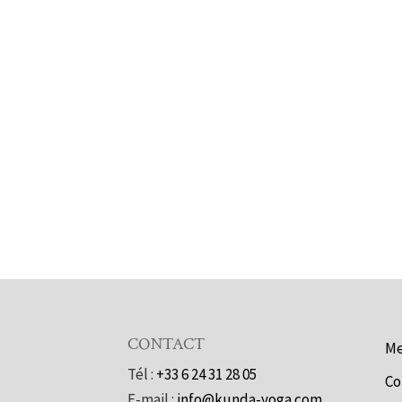
CONTACT
Me
Tél :
+33 6 24 31 28 05
Co
E-mail :
info@kunda-yoga.com