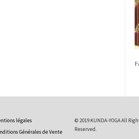
F
ntions légales
©
2019
KUNDA-YOGA All Righ
Reserved.
nditions Générales de Vente