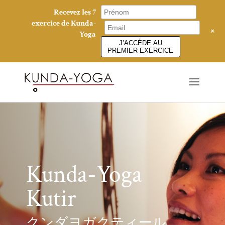
Recevez les 7
exercice de Kunda-
+
Yoga
J’ACCÈDE AU
PREMIER EXERCICE
Kunda-Yoga
Kutir
クンダヨガクティール