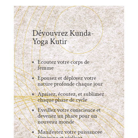
Dévouvrez Kunda-
Yoga Kutir
Ecoutez votre corps de
femme
Epousez et déployez votre
nature profonde chaque jour
Apaisez, écoutez, et sublimez
chaque phase de cycle
Eveillez votre conscience et
devenez un phare pour un
nouveau monde
Manifestez votre puissancee
féminine et réalisez