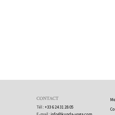
CONTACT
Me
Tél :
+33 6 24 31 28 05
Co
E-mail :
info@kunda-yoga.com