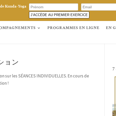
e de Kunda-Yoga
J’ACCÈDE AU PREMIER EXERCICE
OMPAGNEMENTS
PROGRAMMES EN LIGNE
EN 
ション
7
ion sur les SÉANCES INDIVIDUELLES. En cours de
ion !