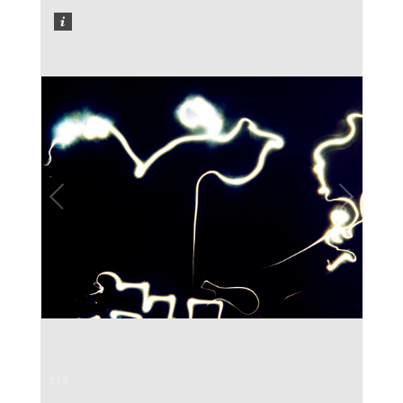
1
/
3