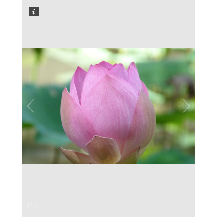
1
/
3